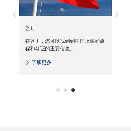
上
下
展
一
一
步
步
签证
交通
您
在这里，您可以找到到中国上海的旅
的重
料
程和签证的重要信息。
纺织
地
了解更多