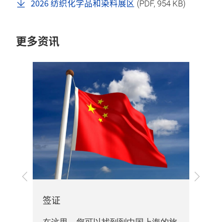
2026 纺织化学品和染料展区
(
PDF
, 954 KB)
更多资讯
上
下
展
一
一
步
步
签证
交通
您