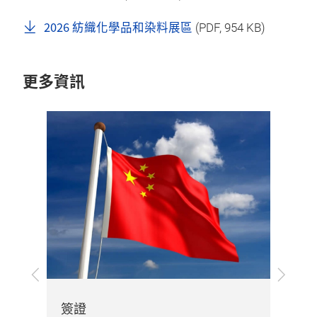
2026 紡織化學品和染料展區
(
PDF
, 954 KB)
更多資訊
上
下
展
一
一
步
步
簽證