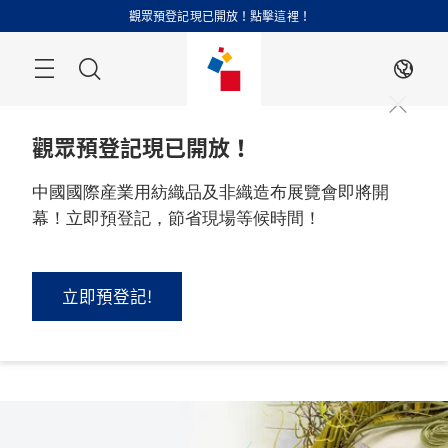
跳
觀眾預登記現已開放！點擊這裡！
過
搜
ZH
索
觀眾預登記現已開放！
中國國際産業用紡織品及非織造布展覽會即將開
幕！立即預登記，節省現場等候時間！
2026 年 9 月 1 - 3 日

中國，上海
立即預登記!