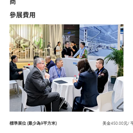
商
參展費用
標準展位 (最少為9平方米)
美金450.00元/