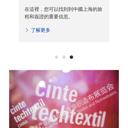
交通
您
在這裡，您可以找到到中國上海的旅
的重
料
程和簽證的重要信息。
紡織
地
了解更多