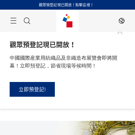
跳
觀眾預登記現已開放！點擊這裡！
過
搜
ZH
索
觀眾預登記現已開放！
中國國際産業用紡織品及非織造布展覽會即將開
幕！立即預登記，節省現場等候時間！
2026 年 9 月 1 - 3 日

中國，上海
立即預登記!