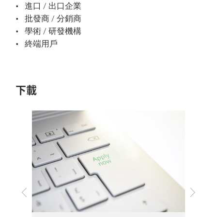
進口 / 出口企業
批發商 / 分銷商
學術 / 研發機構
終端用戶
下載
上
下
一
一
步
步