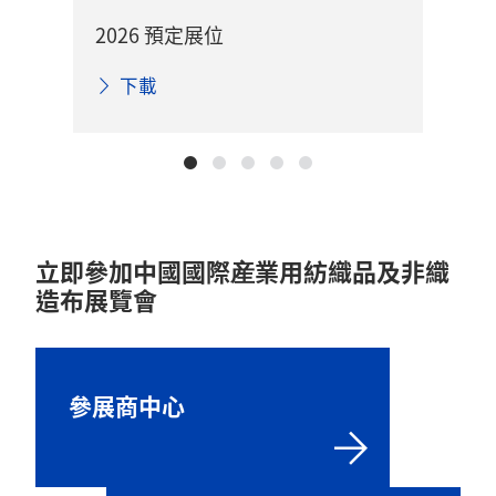
2026 預定展位
2
下載
立即參加中國國際産業用紡織品及非織
造布展覽會
參展商中心