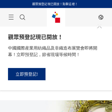
跳
觀眾預登記現已開放！點擊這裡！
過
搜
ZH
索
觀眾預登記現已開放！
中國國際産業用紡織品及非織造布展覽會即將開
幕！立即預登記，節省現場等候時間！
2026 年 9 月 1 - 3 日

中國，上海
立即預登記!