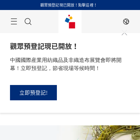
跳
觀眾預登記現已開放！點擊這裡！
過
搜
ZH
索
觀眾預登記現已開放！
中國國際産業用紡織品及非織造布展覽會即將開
幕！立即預登記，節省現場等候時間！
2026 年 9 月 1 - 3 日

中國，上海
立即預登記!