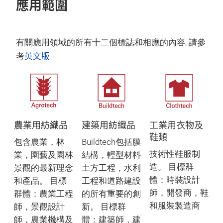
應用範圍
有關應用領域的所有十二個標誌和相應的內容, 請參
英文版
考
農業用紡織品
建築用紡織品
工業用衣物及
鞋類
包含農業，林
Buildtech包括膜
技術性鞋服制
業，園藝及園林
結構，輕型材料
造。 目標群
景觀的最新理念
土方工程，水利
體：時裝設計
和產品。 目標
工程和道路建設
師，開發商，鞋
群體：農業工程
的所有重要的創
和服裝製造商
師，景觀設計
新。 目標群
師，農業機構及
體：建築師，建