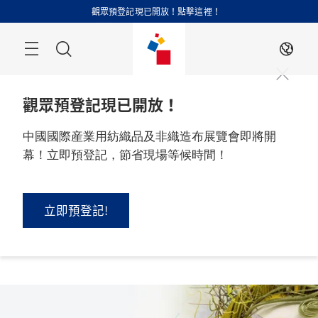
跳
觀眾預登記現已開放！點擊這裡！
過
搜
ZH
索
觀眾預登記現已開放！
中國國際産業用紡織品及非織造布展覽會即將開
幕！立即預登記，節省現場等候時間！
2026 年 9 月 1 - 3 日

中國，上海
立即預登記!