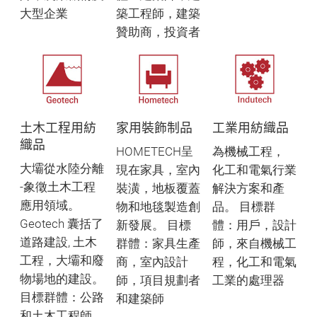
大型企業
築工程師，建築
贊助商，投資者
土木工程用紡
家用裝飾制品
工業用紡織品
織品
HOMETECH呈
為機械工程，
大壩從水陸分離
現在家具，室內
化工和電氣行業
-象徵土木工程
裝潢，地板覆蓋
解決方案和產
應用領域。
物和地毯製造創
品。 目標群
Geotech 囊括了
新發展。 目標
體：用戶，設計
道路建設, 土木
群體：家具生產
師，來自機械工
工程，大壩和廢
商，室內設計
程，化工和電氣
物場地的建設。
師，項目規劃者
工業的處理器
目標群體：公路
和建築師
和土木工程師，