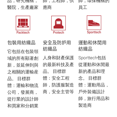
品，研究機構，
師，工程師，供
師，環保機構的
醫院，生產廠家
應商
員工
包裝用紡織品
安全及防护用
運動和休閒用
紡織品
紡織品
它包括在包裝領
人身和財產保護
Sporttech包括
域的所有顯著創
的最新科技及產
從運動和休閒最
新，並延伸到與
品。 目標群
新的產品和理
之相關的運輸産
體：安全工程
念。 目標群
品。 目標群
師，防護服製造
體：運動用品，
體：運輸和物流
商，安全主管等
戶外裝備設計
公司，發展商，
師，旅行用品和
從行業的設計師
製造商
和買家和分銷業