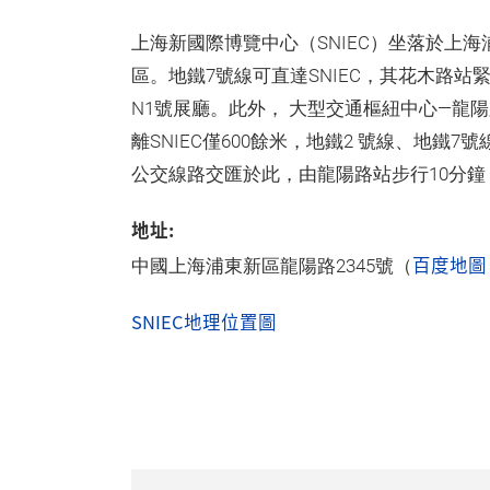
上海新國際博覽中心（SNIEC）坐落於上
區。地鐵7號線可直達SNIEC，其花木路站
N1號展廳。此外， 大型交通樞紐中心—龍
離SNIEC僅600餘米，地鐵2 號線、地鐵
公交線路交匯於此，由龍陽路站步行10分鐘，
地址:
百度地圖
中國上海浦東新區龍陽路2345號（
SNIEC地理位置圖