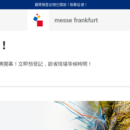
觀眾預登記現已開放！點擊這裡！
！
將開幕！立即預登記，節省現場等候時間！
年 9 月 1 - 3 日

，上海