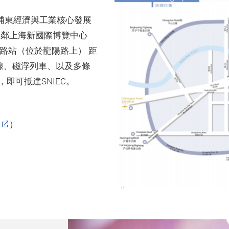
海浦東經濟與工業核心發展
緊鄰上海新國際博覽中心
陽路站（位於龍陽路上） 距
7號線、磁浮列車、以及多條
即可抵達SNIEC。
）