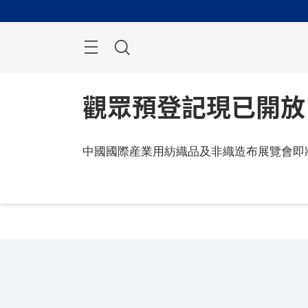
跳
過
搜
索
觀眾預登記現已開放
中國國際産業用紡織品及非織造布展覽會即
2026 
中國