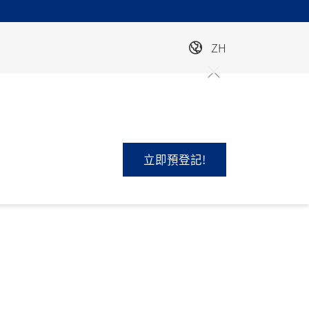
ZH
立即預登記!