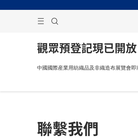
跳
過
搜
索
觀眾預登記現已開放
中國國際産業用紡織品及非織造布展覽會即
聯繫我們