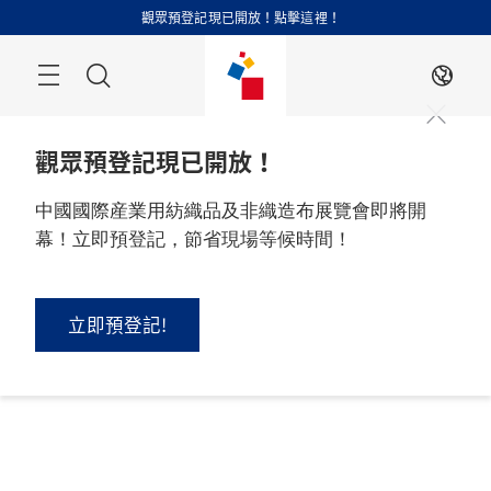
跳
觀眾預登記現已開放！點擊這裡！
過
搜
ZH
索
觀眾預登記現已開放！
中國國際産業用紡織品及非織造布展覽會即將開
幕！立即預登記，節省現場等候時間！
立即預登記!