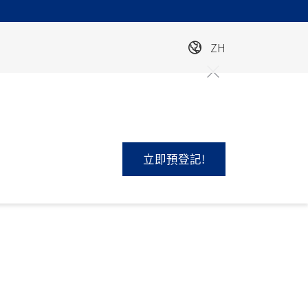
ZH
立即預登記!