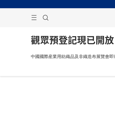
跳
過
搜
索
觀眾預登記現已開放
中國國際産業用紡織品及非織造布展覽會即