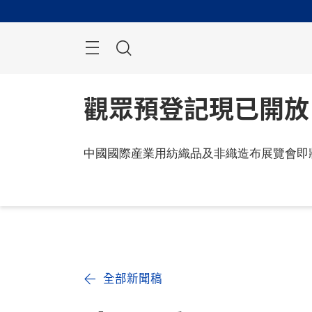
跳
過
搜
索
觀眾預登記現已開放
中國國際産業用紡織品及非織造布展覽會即
全部新聞稿