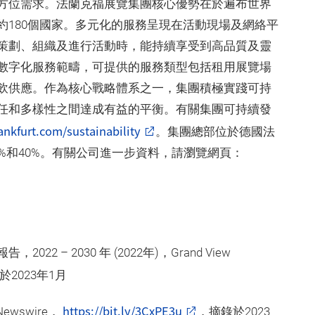
方位需求。法蘭克福展覽集團核心優勢在於遍布世界
約180個國家。多元化的服務呈現在活動現場及網絡平
策劃、組織及進行活動時，能持續享受到高品質及靈
數字化服務範疇，可提供的服務類型包括租用展覽場
飲供應。作為核心戰略體系之一，集團積極實踐可持
任和多樣性之間達成有益的平衡。有關集團可持續發
nkfurt.com/sustainability
。集團總部位於德國法
%和40%。有關公司進一步資料，請瀏覽網頁：
 – 2030 年 (2022年)，Grand View
2023年1月
https://bit.ly/3CxPE3u
Newswire，
，摘錄於2023