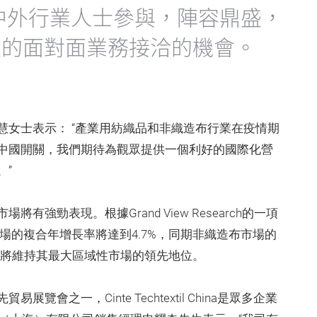
na將迎來中外行業人士參與，陣容鼎盛，
久的面對面業務接洽的機會。
慧女士表示： “產業用紡織品和非織造布行業在疫情期
中國開關，我們期待為觀眾提供一個利好的國際化營
。”
強勁表現。根據Grand View Research的一項
織品市場的複合年增長率將達到4.7%，同期非織造布市場的
太地區將維持其最大區域性市場的領先地位。
之一，Cinte Techtextil China是眾多企業