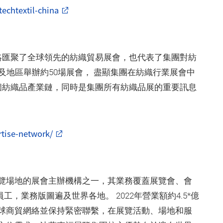
echtextil-china
se網絡匯聚了全球領先的紡織貿易展會，也代表了集團對紡
及地區舉辦約50場展會， 盡顯集團在紡織行業展會中
覆蓋整個紡織品產業鏈，同時是集團所有紡織品展的重要訊息
tise-network/
覽場地的展會主辦機構之一，其業務覆蓋展覽會、會
員工，業務版圖遍及世界各地。 2022年營業額約4.5*億
球商貿網絡並保持緊密聯繫，在展覽活動、場地和服