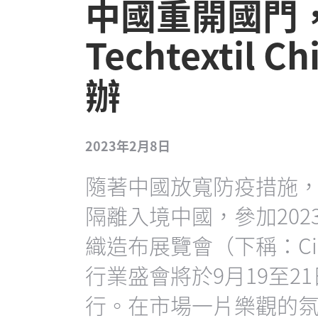
中國重開國門， 
Techtextil
辦
2023年2月8日
隨著中國放寬防疫措施
隔離入境中國，參加20
織造布展覽會（下稱：Cinte 
行業盛會將於9月19至2
行。在市場一片樂觀的氛圍