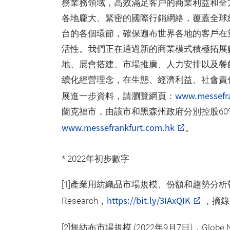
務業務領域，高效滿足客戶的商業利益和全
各地龐大、緊密的國際行銷網絡，覆蓋全球
台的各個環節，確保遍布世界各地的客戶在
活性。我們正在通過新的商業模式積極拓展
地、展會搭建、市場推廣、人力安排以及餐
續化經營理念，在生態、經濟利益、社會責
www.messefra
展進一步資料，請瀏覽網頁：
蘭克福市，由該市和黑森州政府分別控股60
www.messefrankfurt.com.hk
。
* 2022年初步數字
[1]產業用紡織品市場規模、份額和趨勢分析報告，2022
https://bit.ly/3IAxQIK
Research，
，摘錄於
[2]無紡布市場規模 (2022年9月7日)，Globe 