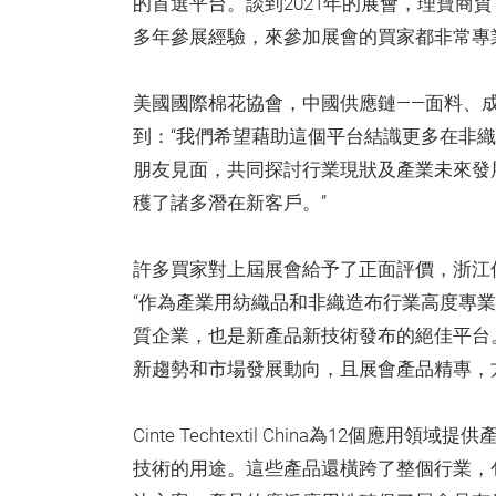
的首選平台。談到2021年的展會，理寶商
多年參展經驗，來參加展會的買家都非常專
美國國際棉花協會，中國供應鏈——面料、
到：“我們希望藉助這個平台結識更多在非
朋友見面，共同探討行業現狀及產業未來發
穫了諸多潛在新客戶。”
許多買家對上屆展會給予了正面評價，浙江
“作為產業用紡織品和非織造布行業高度專業化的展會，
質企業，也是新產品新技術發布的絕佳平台
新趨勢和市場發展動向，且展會產品精專，
Cinte Techtextil China為12
技術的用途。這些產品還橫跨了整個行業，