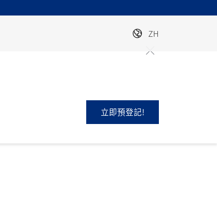
ZH
立即預登記!